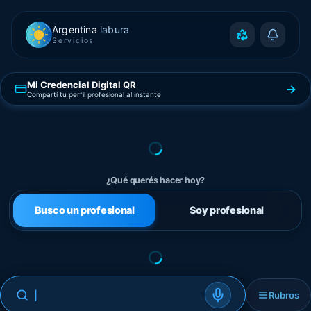
Argentina
labura
Servicios
Mi Credencial Digital QR
→
Compartí tu perfil profesional al instante
¿Qué querés hacer hoy?
Busco un profesional
Soy profesional
|
Rubros